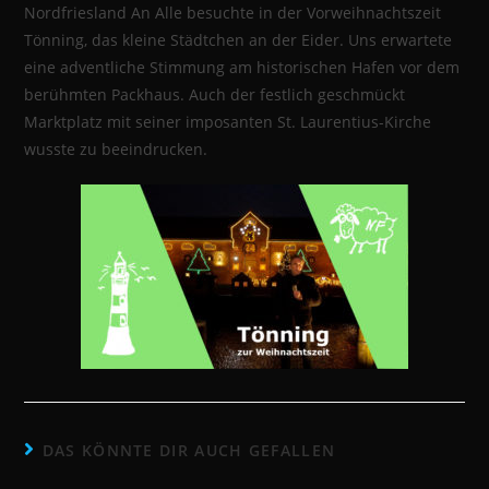
Nordfriesland An Alle besuchte in der Vorweihnachtszeit
Tönning, das kleine Städtchen an der Eider. Uns erwartete
eine adventliche Stimmung am historischen Hafen vor dem
berühmten Packhaus. Auch der festlich geschmückt
Marktplatz mit seiner imposanten St. Laurentius-Kirche
wusste zu beeindrucken.
DAS KÖNNTE DIR AUCH GEFALLEN