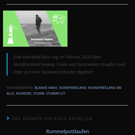
Kommentare:
Eine Sturmtief-Serie zog im Februar 2020 über
Nordfriesland hinweg. Frank und Gerd waren draußen und
habe sich eine Salzwasserdusche abgeholt.
SCHLAGWÖRTER:
BLANKE HANS
,
NORDFRIESLAND
,
NORDFRIESLAND AN
ALLE
,
NORDSEE
,
STURM
,
STURMFLUT
DAS KÖNNTE DIR AUCH GEFALLEN
Rummelpottlaufen