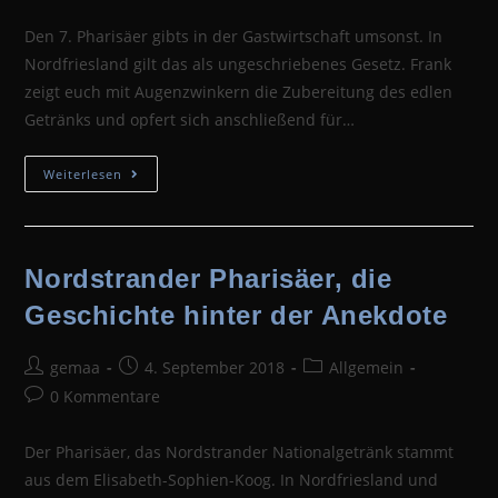
Kommentare:
Den 7. Pharisäer gibts in der Gastwirtschaft umsonst. In
Nordfriesland gilt das als ungeschriebenes Gesetz. Frank
zeigt euch mit Augenzwinkern die Zubereitung des edlen
Getränks und opfert sich anschließend für…
Der
Weiterlesen
7.
Pharisäer
Ist
Umsonst,
Der
Selbstversuch
Nordstrander Pharisäer, die
Geschichte hinter der Anekdote
Beitrags-
Beitrag
Beitrags-
gemaa
4. September 2018
Allgemein
Autor:
veröffentlicht:
Kategorie:
Beitrags-
0 Kommentare
Kommentare:
Der Pharisäer, das Nordstrander Nationalgetränk stammt
aus dem Elisabeth-Sophien-Koog. In Nordfriesland und