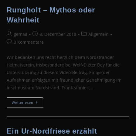
Rungholt – Mythos oder
Wahrheit
Beitrags-
Beitrag
Beitrags-
gemaa
8. Dezember 2018
Allgemein
Autor:
veröffentlicht:
Kategorie:
Beitrags-
0 Kommentare
Kommentare:
Wir bedanken uns recht herzlich beim Nordstrander
Heimatverein, insbesondere bei Wolf-Dieter Dey für die
Unterstützung zu diesem Video-Beitrag. Einige der
Aufnahmen erfolgten mit freundlicher Genehmigung im
Inselmuseum Nordstrand. Frank sinniert…
Rungholt
Weiterlesen
–
Mythos
Oder
Wahrheit
Ein Ur-Nordfriese erzählt