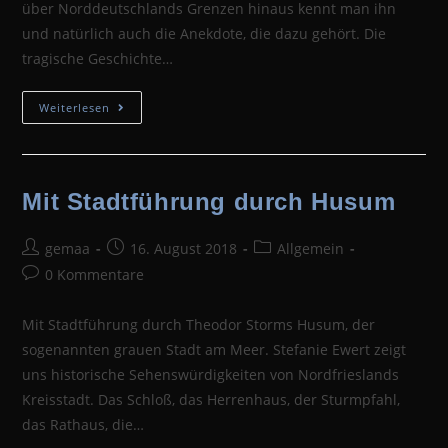
über Norddeutschlands Grenzen hinaus kennt man ihn
und natürlich auch die Anekdote, die dazu gehört. Die
tragische Geschichte…
Nordstrander
Weiterlesen
Pharisäer,
Die
Geschichte
Hinter
Der
Anekdote
Mit Stadtführung durch Husum
Beitrags-
Beitrag
Beitrags-
gemaa
16. August 2018
Allgemein
Autor:
veröffentlicht:
Kategorie:
Beitrags-
0 Kommentare
Kommentare:
Mit Stadtführung durch Theodor Storms Husum, der
sogenannten grauen Stadt am Meer. Stefanie Ewert zeigt
uns historische Sehenswürdigkeiten von Nordfrieslands
Kreisstadt. Das Schloß, das Herrenhaus, der Sturmpfahl,
das Rathaus, die…