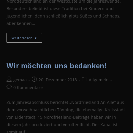
Norddeutschland an der Westküste um die Jahreswende.
Besonders beliebt ist diese Tradition bei Kindern und
Jugendlichen, denn schließlich gibts Süßes und Schnaps,
aber kennen…
Rummelpottlaufen
Weiterlesen
Wir möchten uns bedanken!
Beitrags-
Beitrag
Beitrags-
gemaa
20. Dezember 2018
Allgemein
Autor:
veröffentlicht:
Kategorie:
Beitrags-
0 Kommentare
Kommentare:
Zum Jahresabschluss berichtet „Nordfriesland An Alle“ aus
dem vorweihnachtlichen Tönning, die ehemalige Kreisstadt
von Eiderstedt. 15 Nordfriesland-Beiträge haben wir in
diesem Jahr produziert und veröffentlicht. Der Kanal ist
somit auf…