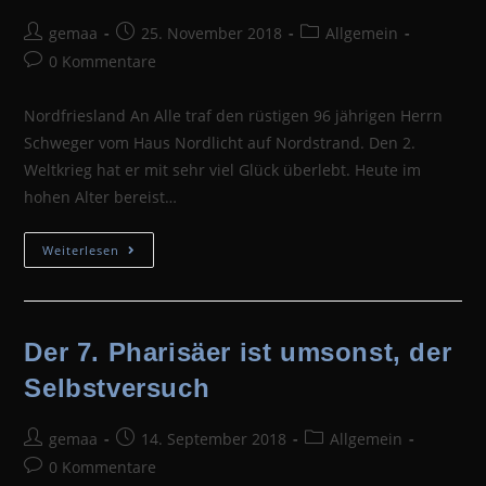
Beitrags-
Beitrag
Beitrags-
gemaa
25. November 2018
Allgemein
Autor:
veröffentlicht:
Kategorie:
Beitrags-
0 Kommentare
Kommentare:
Nordfriesland An Alle traf den rüstigen 96 jährigen Herrn
Schweger vom Haus Nordlicht auf Nordstrand. Den 2.
Weltkrieg hat er mit sehr viel Glück überlebt. Heute im
hohen Alter bereist…
Ein
Weiterlesen
Ur-
Nordfriese
Erzählt
Der 7. Pharisäer ist umsonst, der
Selbstversuch
Beitrags-
Beitrag
Beitrags-
gemaa
14. September 2018
Allgemein
Autor:
veröffentlicht:
Kategorie:
Beitrags-
0 Kommentare