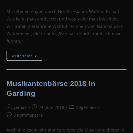
Kommentare:
Mit offenen Augen durch Nordfrieslands Wattlandschaft.
Was kann man entdecken und was sollte man beachten.
Wir trafen 2 erfahrene Wattführerinnen vom Nationalpark
Wattenmeer, die Urlaubsgäste nach Nordstrandischmoor
führen.
Wattwandern
Weiterlesen
Nach
Nordstrandischmoor
Musikantenbörse 2018 in
Garding
Beitrags-
Beitrag
Beitrags-
gemaa
24. Juni 2018
Allgemein
Autor:
veröffentlicht:
Kategorie:
Beitrags-
0 Kommentare
Kommentare:
Auch in diesem Jahr gibt es wieder die Musikantenbörse in