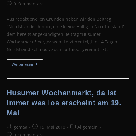
Autor:
veröffentlicht:
Kategorie:
Beitrags-
0 Kommentare
Kommentare:
Aus redaktionellen Gründen haben wir den Beitrag
"Nordstrandischmoor, eine kleine Hallig in Nordfriesland"
dem bereits angekündigten Beitrag "Husumer
Wochenmarkt" vorgezogen. Letzterer folgt in 14 Tagen.
Nordstrandischmoor, auch Lüttmoor genannt, ist…
Nordstrandischmoor,
Weiterlesen
Eine
Kleine
Hallig
In
Nordfriesland
Husumer Wochenmarkt, da ist
immer was los erscheint am 19.
Mai
Beitrags-
Beitrag
Beitrags-
gemaa
15. Mai 2018
Allgemein
Autor:
veröffentlicht:
Kategorie:
Beitrags-
0 Kommentare