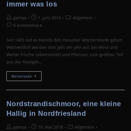
immer was los
Samstag,
Den
16.06.
Beitrags-
Beitrag
Beitrags-
gemaa
1. Juni 2018
Allgemein
Autor:
veröffentlicht:
Kategorie:
Beitrags-
0 Kommentare
Kommentare:
Seit 1465 soll es bereits den Husumer Wochenmarkt geben.
Wöchentlich werden dort Jahr ein Jahr aus bei Wind und
Wetter frische Lebensmittel und Pflanzen, zum größten Teil
aus der hiesigen…
Husumer
Weiterlesen
Wochenmarkt,
Da
Ist
Immer
Was
Los
Nordstrandischmoor, eine kleine
Hallig in Nordfriesland
Beitrags-
Beitrag
Beitrags-
gemaa
19. Mai 2018
Allgemein