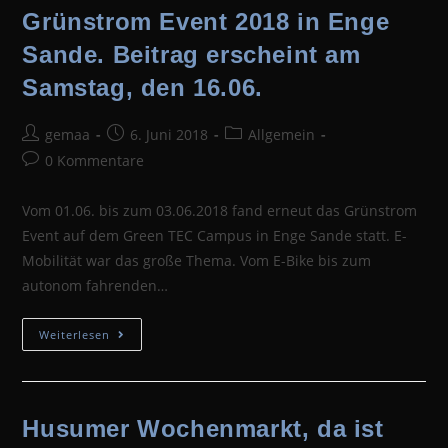
Grünstrom Event 2018 in Enge
Sande. Beitrag erscheint am
Samstag, den 16.06.
Beitrags-
Beitrag
Beitrags-
gemaa
6. Juni 2018
Allgemein
Autor:
veröffentlicht:
Kategorie:
Beitrags-
0 Kommentare
Kommentare:
Vom 01.06. bis zum 03.06.2018 fand erneut das Grünstrom
Event auf dem Green TEC Campus in Enge Sande statt. E-
Mobilität war das große Thema. Vom E-Bike bis zum
autonom fahrenden…
Grünstrom
Weiterlesen
Event
2018
In
Enge
Sande.
Beitrag
Husumer Wochenmarkt, da ist
Erscheint
Am