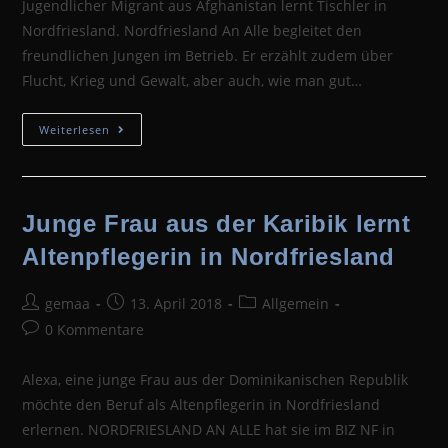
Jugendlicher Migrant aus Afghanistan lernt Tischler in
Nordfriesland. Nordfriesland An Alle begleitet den
freundlichen Jungen im Betrieb. Er erzählt zudem über
Flucht, Krieg und Gewalt, aber auch, wie man gut…
Jugendlicher
Weiterlesen
Migrant
Aus
Afghanistan
Lernt
Tischler
In
Junge Frau aus der Karibik lernt
Nordfriesland
Altenpflegerin in Nordfriesland
Beitrags-
Beitrag
Beitrags-
gemaa
13. April 2018
Allgemein
Autor:
veröffentlicht:
Kategorie:
Beitrags-
0 Kommentare
Kommentare:
Alexa, eine junge Frau aus der Dominikanischen Republik
möchte den Beruf als Altenpflegerin in Nordfriesland
erlernen. NORDFRIESLAND AN ALLE hat sie im BIZ NF in