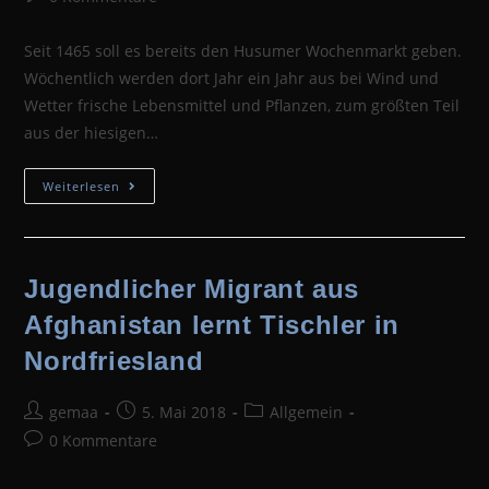
Kommentare:
Seit 1465 soll es bereits den Husumer Wochenmarkt geben.
Wöchentlich werden dort Jahr ein Jahr aus bei Wind und
Wetter frische Lebensmittel und Pflanzen, zum größten Teil
aus der hiesigen…
Husumer
Weiterlesen
Wochenmarkt,
Da
Ist
Immer
Was
Los
Jugendlicher Migrant aus
Erscheint
Am
Afghanistan lernt Tischler in
19.
Mai
Nordfriesland
Beitrags-
Beitrag
Beitrags-
gemaa
5. Mai 2018
Allgemein
Autor:
veröffentlicht:
Kategorie:
Beitrags-
0 Kommentare
Kommentare: